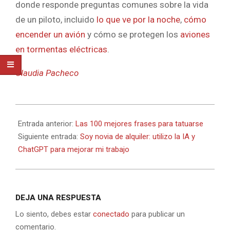
donde responde preguntas comunes sobre la vida
de un piloto, incluido
lo que ve por la noche
,
cómo
encender un avión
y cómo se protegen los
aviones
en tormentas eléctricas
.
Claudia Pacheco
2023-
11-
Entrada anterior:
Las 100 mejores frases para tatuarse
20
Siguiente entrada:
Soy novia de alquiler: utilizo la IA y
ChatGPT para mejorar mi trabajo
DEJA UNA RESPUESTA
Lo siento, debes estar
conectado
para publicar un
comentario.