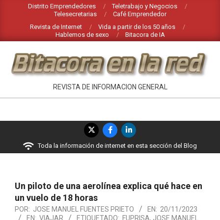
Saltar
Distrito Emprendedores
Teletrabajo y Negocios
Telesecretarias
Café Emprendedor
al
Revista de Internet
Vida a partir de los 50 años
contenido
Hablemos de sexo
Bitacora de IA
BITACORA
REVISTA DE INFORMACION GENERAL
EN
LA
Menú
RED
de
Toda la información de internet en esta sección del Blog
navegación
principal
Un piloto de una aerolínea explica qué hace en
un vuelo de 18 horas
POR:
JOSE MANUEL FUENTES PRIETO
EN:
20/11/2023
EN:
VIAJAR
ETIQUETADO:
FUPRISA
,
JOSE MANUEL