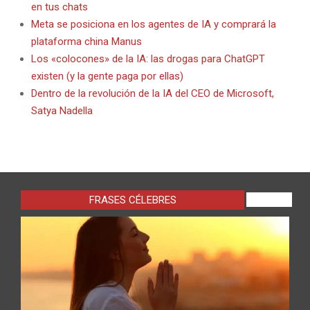
en tus chats
Meta se posiciona en los agentes de IA y comprará la
plataforma china Manus
Los «colocones» de la IA: las drogas para ChatGPT
existen (y la gente paga por ellas)
Dentro de la revolución de la IA del CEO de Microsoft,
Satya Nadella
FRASES CÉLEBRES
VIEW ALL