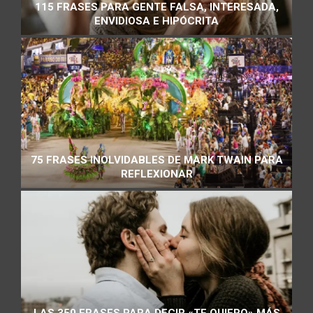
115 FRASES PARA GENTE FALSA, INTERESADA,
ENVIDIOSA E HIPÓCRITA
75 FRASES INOLVIDABLES DE MARK TWAIN PARA
REFLEXIONAR
LAS 350 FRASES PARA DECIR «TE QUIERO» MÁS