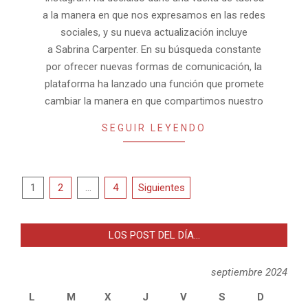
a la manera en que nos expresamos en las redes
sociales, y su nueva actualización incluye
a Sabrina Carpenter. En su búsqueda constante
por ofrecer nuevas formas de comunicación, la
plataforma ha lanzado una función que promete
cambiar la manera en que compartimos nuestro
SEGUIR LEYENDO
Paginación
1
2
…
4
Siguientes
de
entradas
LOS POST DEL DÍA…
septiembre 2024
L
M
X
J
V
S
D