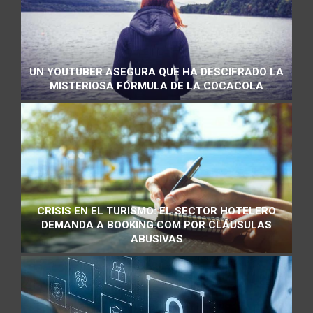
UN YOUTUBER ASEGURA QUE HA DESCIFRADO LA
MISTERIOSA FÓRMULA DE LA COCACOLA
CRISIS EN EL TURISMO: EL SECTOR HOTELERO
DEMANDA A BOOKING.COM POR CLÁUSULAS
ABUSIVAS