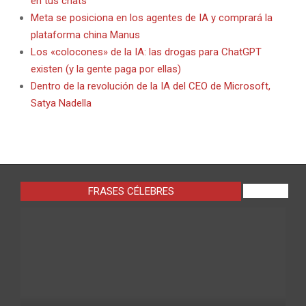
en tus chats
Meta se posiciona en los agentes de IA y comprará la
plataforma china Manus
Los «colocones» de la IA: las drogas para ChatGPT
existen (y la gente paga por ellas)
Dentro de la revolución de la IA del CEO de Microsoft,
Satya Nadella
FRASES CÉLEBRES
VIEW ALL