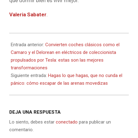
que dormir bien es vivir mejor.
Valeria Sabater
.
2023-
07-
Entrada anterior:
Convierten coches clásicos como el
19
Camaro y el Delorean en eléctricos de coleccionista
propulsados por Tesla: estas son las mejores
transformaciones
Siguiente entrada:
Hagas lo que hagas, que no cunda el
pánico: cómo escapar de las arenas movedizas
DEJA UNA RESPUESTA
Lo siento, debes estar
conectado
para publicar un
comentario.