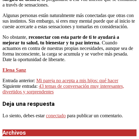
a través de sensaciones.
Algunas personas están naturalmente más conectadas que otras con
sus instintos. Sin embargo, si eres muy mental puede que al inicio te
cueste acercarte a estas sensaciones y tomarlas en consideración.
No obstante,
reconectar con esta parte de ti te ayudará a
mejorar tu salud, tu bienestar y tu paz interna
. Cuando
actuamos en contra de nuestras propias necesidades, aunque sea de
forma inconsciente, la carga se acumula y se vuelve más pesada.
Date la oportunidad de liberarte.
Elena Sanz
2021-
Entrada anterior:
Mi pareja no acepta a mis hijos: qué hacer
10-
Siguiente entrada:
43 temas de conversación muy interesantes,
26
divertidos y sorprendentes
Deja una respuesta
Lo siento, debes estar
conectado
para publicar un comentario.
Archivos