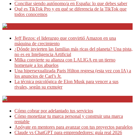
Conciliar siendo autónomo/a en España: lo que debes saber
Qué es TikTok Pro y en qué se diferencia de la TikTok que
todos conocemos
Café Emprendedor
Jeff Bezos: el liderazgo que convirtió Amazon en una
máquina de crecimiento
¿Dónde invierten las familias más ricas del planeta? Una pista,
no es en Inteligencia Artificial
Milka convierte su alianza con LALIGA en un tierno
homenaje a los abuelos
Una hipersexualizada Paris Hilton regresa (esta vez con IA) a
los anuncios de Carl’s Jr.
La técnica psicológica de Elon Musk para vencer a sus
rivales, según su exmujer
Teletrabajo y Negocios
Cómo cobrar por adelantado tus servicios
Cómo monetizar tu marca personal y construir una marca
rentable
Apóyate en mentores para avanzar con tus proyectos paralelos
Claude vs ChatGPT para emprendedores: guía real 2026