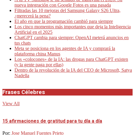
nueva integración con Google Fotos es una pasada
Filtradas las 10 mejoras del Samsung Galaxy S26 Ultra,
¿merecerá la pena?
El año en que la programación cambió para siempre
Los cinco momentos más importantes que deja la Inteligencia
Artificial en el 2025
ChatGPT cambia para siempre: OpenAI meterá anuncios en
tus chats
Meta se posiciona en los agentes de IA y comprará la
plataforma china Manus
Los «colocones» de la IA: las drogas para ChatGPT existen
(y la gente paga por ellas)
Dentro de la revolución de la IA del CEO de Microsoft, Satya
Nadella
Frases Célebres
View All
15 afirmaciones de gratitud para tu día a día
Por:
Jose Manuel Fuentes Prieto