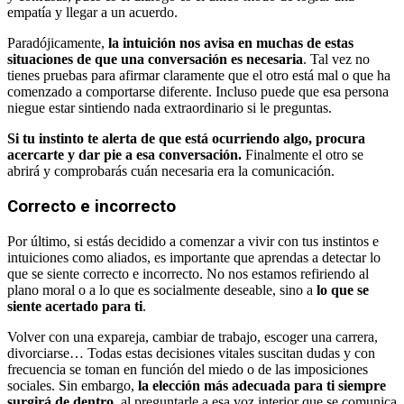
empatía y llegar a un acuerdo.
Paradójicamente,
la intuición nos avisa en muchas de estas
situaciones de que una conversación es necesaria
. Tal vez no
tienes pruebas para afirmar claramente que el otro está mal o que ha
comenzado a comportarse diferente. Incluso puede que esa persona
niegue estar sintiendo nada extraordinario si le preguntas.
Si tu instinto te alerta de que está ocurriendo algo, procura
acercarte y dar pie a esa conversación.
Finalmente el otro se
abrirá y comprobarás cuán necesaria era la comunicación.
Correcto e incorrecto
Por último, si estás decidido a comenzar a vivir con tus instintos e
intuiciones como aliados, es importante que aprendas a detectar lo
que se siente correcto e incorrecto. No nos estamos refiriendo al
plano moral o a lo que es socialmente deseable, sino a
lo que se
siente acertado para ti
.
Volver con una expareja, cambiar de trabajo, escoger una carrera,
divorciarse… Todas estas decisiones vitales suscitan dudas y con
frecuencia se toman en función del miedo o de las imposiciones
sociales. Sin embargo,
la elección más adecuada para ti siempre
surgirá de dentro
, al preguntarle a esa voz interior que se comunica