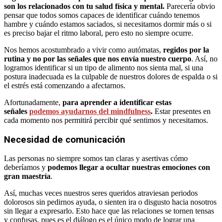
son los relacionados con tu salud física y mental.
Parecería obvio
pensar que todos somos capaces de identificar cuándo tenemos
hambre y cuándo estamos saciados, si necesitamos dormir más o si
es preciso bajar el ritmo laboral, pero esto no siempre ocurre.
Nos hemos acostumbrado a vivir como autómatas,
regidos por la
rutina y no por las señales que nos envía nuestro cuerpo
. Así, no
logramos identificar si un tipo de alimento nos sienta mal, si una
postura inadecuada es la culpable de nuestros dolores de espalda o si
el estrés está comenzando a afectarnos.
Afortunadamente,
para aprender a identificar estas
señales
podemos ayudarnos del mindfulness
.
Estar presentes en
cada momento nos permitirá percibir qué sentimos y necesitamos.
Necesidad de comunicación
Las personas no siempre somos tan claras y asertivas cómo
deberíamos y
podemos llegar a ocultar nuestras emociones con
gran maestría
.
Así, muchas veces nuestros seres queridos atraviesan periodos
dolorosos sin pedirnos ayuda, o sienten ira o disgusto hacia nosotros
sin llegar a expresarlo. Esto hace que las relaciones se tornen tensas
y confusas, pues es el diálogo es el único modo de lograr una