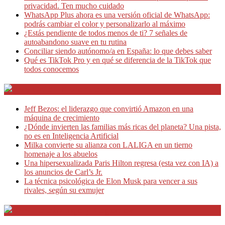
privacidad. Ten mucho cuidado
WhatsApp Plus ahora es una versión oficial de WhatsApp:
podrás cambiar el color y personalizarlo al máximo
¿Estás pendiente de todos menos de ti? 7 señales de
autoabandono suave en tu rutina
Conciliar siendo autónomo/a en España: lo que debes saber
Qué es TikTok Pro y en qué se diferencia de la TikTok que
todos conocemos
Café Emprendedor
Jeff Bezos: el liderazgo que convirtió Amazon en una
máquina de crecimiento
¿Dónde invierten las familias más ricas del planeta? Una pista,
no es en Inteligencia Artificial
Milka convierte su alianza con LALIGA en un tierno
homenaje a los abuelos
Una hipersexualizada Paris Hilton regresa (esta vez con IA) a
los anuncios de Carl’s Jr.
La técnica psicológica de Elon Musk para vencer a sus
rivales, según su exmujer
Teletrabajo y Negocios