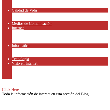
Amor y Relaciones
Frases Célebres
Calidad de Vida
Salud
Dinero y Finanzas
Medios de Comunicación
Internet
Redes Sociales
Gammers y E-sport
Recursos Gratis
Informática
Apps y Smartphones
Domotica
Tecnologia
Visto en Internet
Películas
Motor
Viajar
Click Here
Toda la información de internet en esta sección del Blog