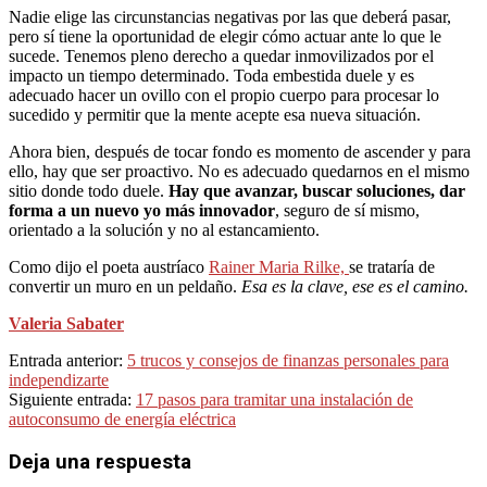
Nadie elige las circunstancias negativas por las que deberá pasar,
pero sí tiene la oportunidad de elegir cómo actuar ante lo que le
sucede. Tenemos pleno derecho a quedar inmovilizados por el
impacto un tiempo determinado. Toda embestida duele y es
adecuado hacer un ovillo con el propio cuerpo para procesar lo
sucedido y permitir que la mente acepte esa nueva situación.
Ahora bien, después de tocar fondo es momento de ascender y para
ello, hay que ser proactivo. No es adecuado quedarnos en el mismo
sitio donde todo duele.
Hay que avanzar, buscar soluciones, dar
forma a un nuevo yo más innovador
, seguro de sí mismo,
orientado a la solución y no al estancamiento.
Como dijo el poeta austríaco
Rainer Maria Rilke,
se trataría de
convertir un muro en un peldaño.
Esa es la clave, ese es el camino.
Valeria Sabater
2021-
Entrada anterior:
5 trucos y consejos de finanzas personales para
12-
independizarte
01
Siguiente entrada:
17 pasos para tramitar una instalación de
autoconsumo de energía eléctrica
Deja una respuesta