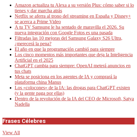
Amazon actualiza tu Alexa a su versión Plus: cómo saber si lo
tienes y dar marcha atrás
Netflix se aferra al trono del streaming en España y Disney+
se acerca a Prime Video
A tu TV Samsung le ha sentado de maravilla el 2026. Su
nueva integración con Google Fotos es una pasada
Filtradas las 10 mejoras del Samsung Galaxy S26 Ultra,
¿merecerá la pena?
El año en que la programación cambió para siempre
Los cinco momentos más importantes que deja la Inteligencia
Artificial en el 2025
ChatGPT cambia para siempre: OpenAI meterá anuncios en
tus chats
Meta se posiciona en los agentes de IA y comprará la
plataforma china Manus
Los «colocones» de la IA: las drogas para ChatGPT existen
(y la gente paga por ellas)
Dentro de la revolución de la IA del CEO de Microsoft, Satya
Nadella
Frases Célebres
View All