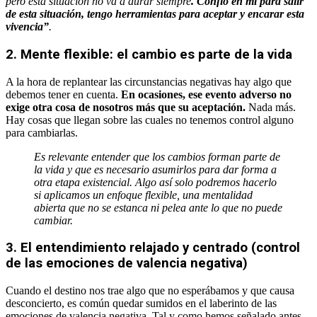
pero esta situación no va a durar siempre
. Confío en mí para salir
de esta situación, tengo herramientas para aceptar y encarar esta
vivencia”
.
2. Mente flexible: el cambio es parte de la vida
A la hora de replantear las circunstancias negativas hay algo que
debemos tener en cuenta.
En ocasiones, ese evento adverso no
exige otra cosa de nosotros más que su aceptación.
Nada más.
Hay cosas que llegan sobre las cuales no tenemos control alguno
para cambiarlas.
Es relevante entender que los cambios forman parte de
la vida y que es necesario asumirlos para dar forma a
otra etapa existencial. Algo así solo podremos hacerlo
si aplicamos un enfoque flexible, una mentalidad
abierta que no se estanca ni pelea ante lo que no puede
cambiar.
3. El entendimiento relajado y centrado (control
de las emociones de valencia negativa)
Cuando el destino nos trae algo que no esperábamos y que causa
desconcierto, es común quedar sumidos en el laberinto de las
emociones de valencia negativa. Tal y como hemos señalado antes,