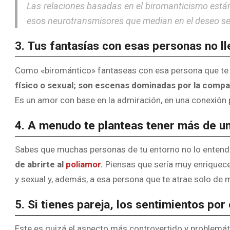
Las relaciones basadas en el biromanticismo están
esos neurotransmisores que median en el deseo se
3. Tus fantasías con esas personas no ll
Como «biromántico» fantaseas con esa persona que te 
físico o sexual; son escenas dominadas por la compañí
Es un amor con base en la admiración, en una conexión p
4. A menudo te planteas tener más de un
Sabes que muchas personas de tu entorno no lo entend
de abrirte al
poliamor
.
Piensas que sería muy enriqueced
y sexual y, además, a esa persona que te atrae solo de
5. Si tienes pareja, los sentimientos po
Este es quizá el aspecto más controvertido y problemát