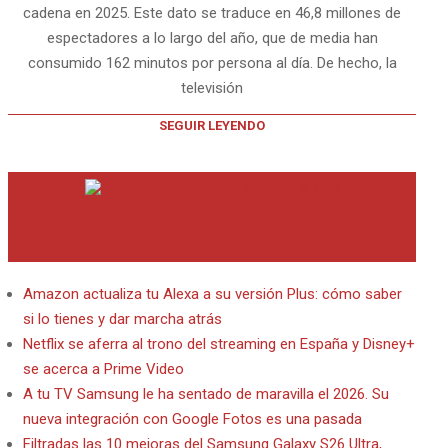
cadena en 2025. Este dato se traduce en 46,8 millones de
espectadores a lo largo del año, que de media han
consumido 162 minutos por persona al día. De hecho, la
televisión
SEGUIR LEYENDO
INTERNET EN BITACORA EN LA RED
Amazon actualiza tu Alexa a su versión Plus: cómo saber
si lo tienes y dar marcha atrás
Netflix se aferra al trono del streaming en España y Disney+
se acerca a Prime Video
A tu TV Samsung le ha sentado de maravilla el 2026. Su
nueva integración con Google Fotos es una pasada
Filtradas las 10 mejoras del Samsung Galaxy S26 Ultra,