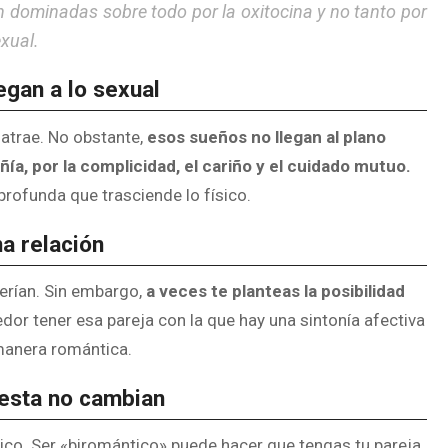
 dominadas sobre todo por la oxitocina y no tanto por
xual.
egan a lo sexual
atrae. No obstante,
esos sueños no llegan al plano
a, por la complicidad, el cariño y el cuidado mutuo.
rofunda que trasciende lo físico.
a relación
erían. Sin embargo,
a veces te planteas la posibilidad
or tener esa pareja con la que hay una sintonía afectiva
 manera romántica.
r esta no cambian
ico. Ser «biromántico» puede hacer que tengas tu pareja,