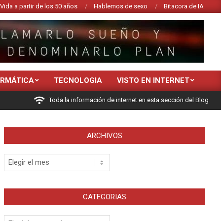
Vida a partir de los 50 años
Hablemos de sexo
Bitacora de IA
ORMÁTICA
TECNOLOGIA
VISTO EN INTERNET
Toda la información de internet en esta sección del Blog
ARCHIVOS
Archivos
CATEGORIAS
Categorias