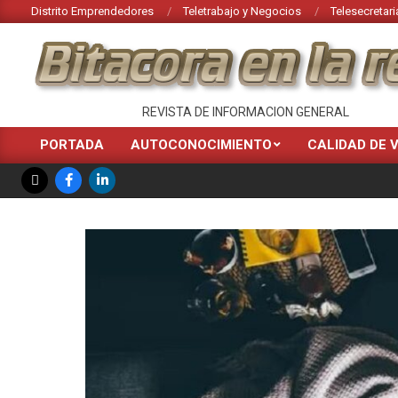
Saltar
Distrito Emprendedores
Teletrabajo y Negocios
Telesecretari
al
contenido
BITACORA
REVISTA DE INFORMACION GENERAL
EN
PORTADA
AUTOCONOCIMIENTO
CALIDAD DE 
Menú
LA
de
RED
navegación
principal