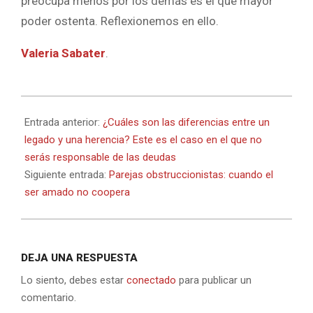
preocupa menos por los demás es el que mayor
poder ostenta. Reflexionemos en ello.
Valeria Sabater
.
2022-
07-
Entrada anterior:
¿Cuáles son las diferencias entre un
12
legado y una herencia? Este es el caso en el que no
serás responsable de las deudas
Siguiente entrada:
Parejas obstruccionistas: cuando el
ser amado no coopera
DEJA UNA RESPUESTA
Lo siento, debes estar
conectado
para publicar un
comentario.