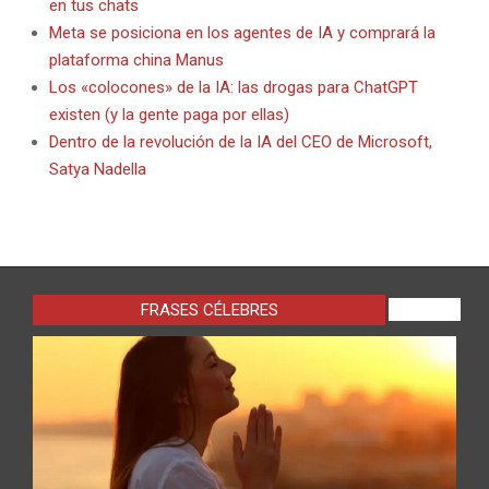
en tus chats
Meta se posiciona en los agentes de IA y comprará la
plataforma china Manus
Los «colocones» de la IA: las drogas para ChatGPT
existen (y la gente paga por ellas)
Dentro de la revolución de la IA del CEO de Microsoft,
Satya Nadella
FRASES CÉLEBRES
VIEW ALL