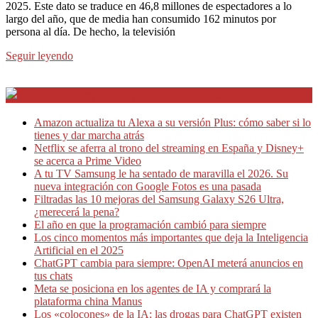
2025. Este dato se traduce en 46,8 millones de espectadores a lo
largo del año, que de media han consumido 162 minutos por
persona al día. De hecho, la televisión
Seguir leyendo
Internet en Bitacora en la Red
Amazon actualiza tu Alexa a su versión Plus: cómo saber si lo
tienes y dar marcha atrás
Netflix se aferra al trono del streaming en España y Disney+
se acerca a Prime Video
A tu TV Samsung le ha sentado de maravilla el 2026. Su
nueva integración con Google Fotos es una pasada
Filtradas las 10 mejoras del Samsung Galaxy S26 Ultra,
¿merecerá la pena?
El año en que la programación cambió para siempre
Los cinco momentos más importantes que deja la Inteligencia
Artificial en el 2025
ChatGPT cambia para siempre: OpenAI meterá anuncios en
tus chats
Meta se posiciona en los agentes de IA y comprará la
plataforma china Manus
Los «colocones» de la IA: las drogas para ChatGPT existen