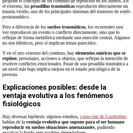
propone el concepto de un continuo de repetición en los sueños. En
el extremo, las
pesadillas traumáticas
reproducen directamente un
trauma vivido, uno de los principales síntomas del trastorno de estrés
postraumático.
Pero a diferencia de los
sueños traumáticos
, los recurrentes rara
vez reproducen un evento o conflicto directamente, sino que lo
reflejan de forma metafórica mediante una emoción central. Algunos
no son idénticos, pero sí implican temas parecidos.
Y en el otro extremo del continuo, hay
elementos oníricos que se
repiten
: personajes, acciones u objetos, que reflejan la intención de
resolver conflictos emocionales. Pasar de una pesadilla traumática a
un nivel más bajo implica mejora en el estado psicológico de la
persona.
Explicaciones posibles: desde la
ventaja evolutiva a los fenómenos
fisiológicos
Hay diversas hipótesis: algunos estudios,
como este de Cambridge
,
hablan de la
ventaja evolutiva que supone para el ser humano
reproducir en sueños situaciones amenazantes
, pudiendo
practicar la huida ante posibles depredadores.