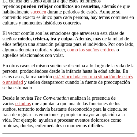
La ciencia del sueño apunta a que estos fenómenos
repetidos
pueden reflejar conflictos no resueltos
, además de que
habitualmente
suceden
durante períodos de estrés. Aunque su
contenido exacto es único para cada persona, hay temas comunes en
culturas y momentos históricos concretos.
El vector común son las emociones que atraviesan esta clase de
sueños:
miedo, tristeza, ira y culpa.
Además, más de la mitad de
ellos reflejan una situación peligrosa para el individuo. Por otro lado,
algunos denotan euforia y placer,
como los sueños eróticos
o
aquellos relacionados con volar.
En otros casos el mismo sueño se disemina a lo largo de la vida de la
persona, produciéndose desde la infancia hasta la edad adulta. En
estos casos, la reaparición
está vinculada con una situación de estrés
o ansiedad
y suelen desaparecer cuando la fuente de preocupación
se ha esfumado.
Desde la revista
The Conversation
analizan la presencia de
varios
estudios
que apuntan a que una de las funciones de los
sueños, territorio todavía bastante desconocido para la ciencia, se
trata de regular las emociones y propiciar mayor adaptación a la
vida. Por ejemplo, ayudan a procesar eventos dolorosos como
rupturas, duelos, enfermedades o momentos difíciles.