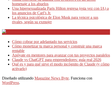
homenaje a los abuelos
Una hipersexualizada Paris Hilton regresa (esta vez con IA) a
los anuncios de Carl’s Jr.
La técnica psicológica de Elon Musk para vencer a sus
rivales, según su exmujer
Teletrabajo y Negocios
Cómo cobrar por adelantado tus servicios
Cómo monetizar tu marca personal y construir una marca
rentable
Apóyate en mentores para avanzar con tus proyectos paralelos
Claude vs ChatGPT para emprendedores: guía real 2026
Qué es y para qué sirve el modo incógnito de Claude (y cómo
activarlo)
Diseñado utilizando
Magazine News Byte
. Funciona con
WordPress
.