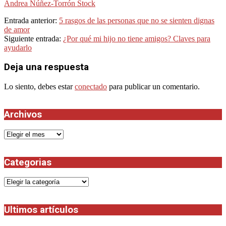
Andrea Núñez-Torrón Stock
2021-
Entrada anterior:
5 rasgos de las personas que no se sienten dignas
09-
de amor
04
Siguiente entrada:
¿Por qué mi hijo no tiene amigos? Claves para
ayudarlo
Deja una respuesta
Lo siento, debes estar
conectado
para publicar un comentario.
Archivos
Archivos
Categorias
Categorias
Ultimos artículos