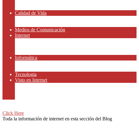
Amor y Relaciones
Frases Célebres
Calidad de Vida
Salud
Dinero y Finanzas
Medios de Comunicación
Internet
Redes Sociales
Gammers y E-sport
Recursos Gratis
Informática
Apps y Smartphones
Domotica
Tecnologia
Visto en Internet
Películas
Motor
Viajar
Click Here
Toda la información de internet en esta sección del Blog