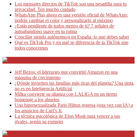
Los mensajes directos de TikTok son una pesadilla para tu
privacidad. Ten mucho cuidado
WhatsApp Plus ahora es una versión oficial de WhatsApp:
podrás cambiar el color y personalizarlo al máximo
¿Estás pendiente de todos menos de ti? 7 señales de
autoabandono suave en tu rutina
Conciliar siendo autónomo/a en España: lo que debes saber
Qué es TikTok Pro y en qué se diferencia de la TikTok que
todos conocemos
Café Emprendedor
Jeff Bezos: el liderazgo que convirtió Amazon en una
máquina de crecimiento
¿Dónde invierten las familias más ricas del planeta? Una pista,
no es en Inteligencia Artificial
Milka convierte su alianza con LALIGA en un tierno
homenaje a los abuelos
Una hipersexualizada Paris Hilton regresa (esta vez con IA) a
los anuncios de Carl’s Jr.
La técnica psicológica de Elon Musk para vencer a sus
rivales, según su exmujer
Teletrabajo y Negocios