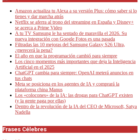
Amazon actualiza tu Alexa a su versión Plus: cómo saber si lo
tienes y dar marcha atrás
Netflix se aferra al trono del streaming en España y Disney+
se acerca a Prime Video
A tu TV Samsung le ha sentado de maravilla el 2026. Su
nueva integración con Google Fotos es una pasada
Filtradas las 10 mejoras del Samsung Galaxy S26 Ultra,
¿merecerá la pena?
El año en que la programación cambió para siempre
Los cinco momentos más importantes que deja la Inteligencia
Artificial en el 2025
ChatGPT cambia para siempre: OpenAI meterá anuncios en
tus chats
Meta se posiciona en los agentes de IA y comprará la
plataforma china Manus
Los «colocones» de la IA: las drogas para ChatGPT existen
(y la gente paga por ellas)
Dentro de la revolución de la IA del CEO de Microsoft, Satya
Nadella
Frases Célebres