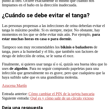
punto al otro. Ocurre exactamente lo mismo que cuando nos
limpiamos en el baño en la dirección inadecuada.
¿Cuándo se debe evitar el tanga?
Las personas propensas a las infecciones de orina deberían evitar el
tanga lo máximo posible. Si es siempre, mejor. No obstante, hay
momentos en los que se debe evitar más aún. Por ejemplo,
para
estar muchas horas en casa o para dormir.
Tampoco son muy recomendables los
bikinis o bañadores
de
tanga, pues a la humedad y el frío, que también son factores de
riesgo de infección de orina, se le suma el roce.
Finalmente, si quieres usar tanga sí o sí, quizás sea buena idea que lo
uses
de algodón
. Para no seguir comprando papeletas para una
infección que generalmente no es grave, pero que cualquiera que la
haya sufrido sabe que es una grandísima molestia.
Azucena Martín
2024-
Entrada anterior:
Cómo cambiar el PIN de la tarjeta bancaria
09-
Siguiente entrada:
Qué es y cómo salir de un círculo vicioso
29
Deja una respuesta