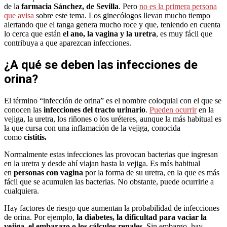
de la
farmacia Sánchez, de Sevilla
. Pero
no es la primera persona
que avisa
sobre este tema. Los ginecólogos llevan mucho tiempo
alertando que el tanga genera mucho roce y que, teniendo en cuenta
lo cerca que están
el ano, la vagina y la uretra
, es muy fácil que
contribuya a que aparezcan infecciones.
¿A qué se deben las infecciones de
orina?
El término “infección de orina” es el nombre coloquial con el que se
conocen las
infecciones del tracto urinario
.
Pueden ocurrir
en la
vejiga, la uretra, los riñones o los uréteres, aunque la más habitual es
la que cursa con una inflamación de la vejiga, conocida
como
cistitis.
Normalmente estas infecciones las provocan bacterias que ingresan
en la uretra y desde ahí viajan hasta la vejiga. Es más habitual
en
personas con vagina
por la forma de su uretra, en la que es más
fácil que se acumulen las bacterias. No obstante, puede ocurrirle a
cualquiera.
Hay factores de riesgo que aumentan la probabilidad de infecciones
de orina. Por ejemplo,
la diabetes, la dificultad para vaciar la
vejiga, el embarazo o los cálculos renales.
Sin embargo, hay