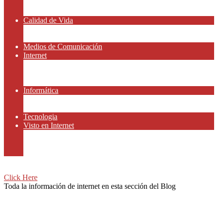
Amor y Relaciones
Frases Célebres
Calidad de Vida
Salud
Dinero y Finanzas
Medios de Comunicación
Internet
Redes Sociales
Gammers y E-sport
Recursos Gratis
Informática
Apps y Smartphones
Domotica
Tecnologia
Visto en Internet
Películas
Motor
Viajar
Click Here
Toda la información de internet en esta sección del Blog