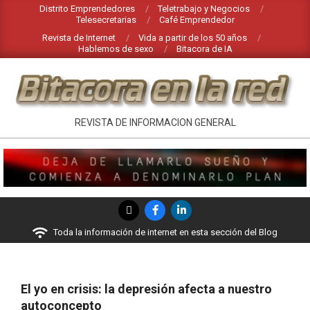
Saltar
Distrito Emprendedores
Teletrabajo y Negocios
Telesecretarias
Café Emprendedor
al
Revista de Internet
Vida a partir de los 50 años
contenido
Hablemos de sexo
Bitacora de IA
BITACORA
REVISTA DE INFORMACION GENERAL
EN
LA
RED
Menú
de
Toda la información de internet en esta sección del Blog
navegación
principal
El yo en crisis: la depresión afecta a nuestro
autoconcepto