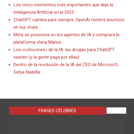
Los cinco momentos más importantes que deja la
Inteligencia Artificial en el 2025
ChatGPT cambia para siempre: OpenAI meterá anuncios
en tus chats
Meta se posiciona en los agentes de IA y comprará la
plataforma china Manus
Los «colocones» de la IA: las drogas para ChatGPT
existen (y la gente paga por ellas)
Dentro de la revolución de la IA del CEO de Microsoft,
Satya Nadella
FRASES CÉLEBRES
VIEW ALL