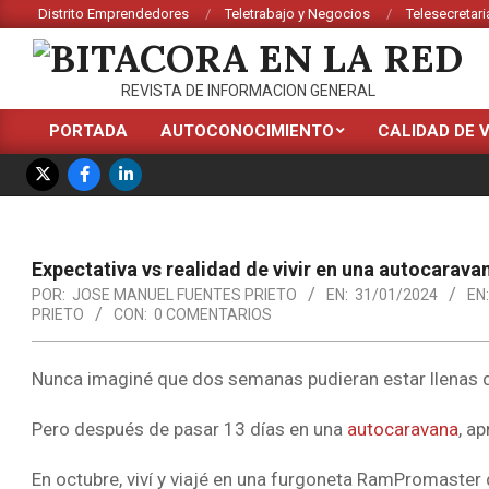
Saltar
Distrito Emprendedores
Teletrabajo y Negocios
Telesecretari
al
contenido
BITACORA
REVISTA DE INFORMACION GENERAL
EN
PORTADA
AUTOCONOCIMIENTO
CALIDAD DE 
Menú
LA
de
RED
navegación
principal
Expectativa vs realidad de vivir en una autocaravan
POR:
JOSE MANUEL FUENTES PRIETO
EN:
31/01/2024
EN:
PRIETO
CON:
0 COMENTARIOS
Nunca imaginé que dos semanas pudieran estar llenas de
Pero después de pasar 13 días en una
autocaravana
, a
En octubre, viví y viajé en una furgoneta RamPromaster