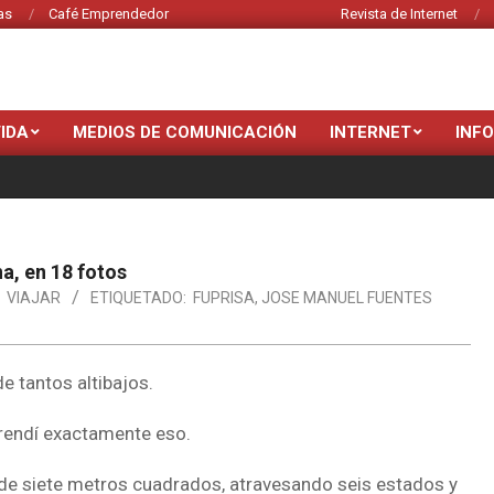
as
Café Emprendedor
Revista de Internet
VIDA
MEDIOS DE COMUNICACIÓN
INTERNET
INF
a, en 18 fotos
VIAJAR
ETIQUETADO:
FUPRISA
,
JOSE MANUEL FUENTES
 tantos altibajos.
prendí exactamente eso.
 de siete metros cuadrados, atravesando seis estados y