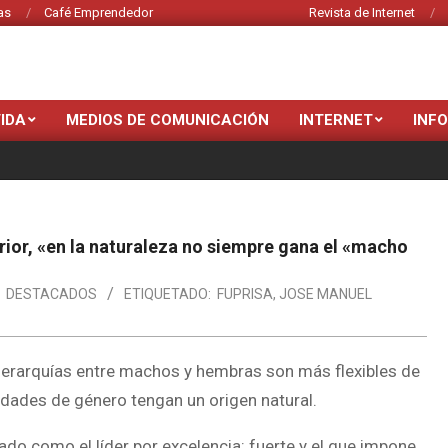
as
Café Emprendedor
Revista de Internet
VIDA
MEDIOS DE COMUNICACIÓN
INTERNET
INF
ior, «en la naturaleza no siempre gana el «macho
DESTACADOS
ETIQUETADO:
FUPRISA
,
JOSE MANUEL
 jerarquías entre machos y hembras son más flexibles de
ldades de género tengan un origen natural.
do como el líder por excelencia: fuerte y el que impone