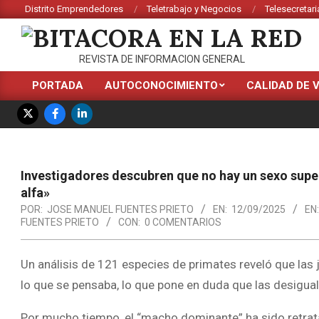
Saltar
Distrito Emprendedores
Teletrabajo y Negocios
Telesecretari
al
contenido
BITACORA
REVISTA DE INFORMACION GENERAL
EN
PORTADA
AUTOCONOCIMIENTO
CALIDAD DE 
Menú
LA
de
RED
navegación
principal
Investigadores descubren que no hay un sexo super
alfa»
POR:
JOSE MANUEL FUENTES PRIETO
EN:
12/09/2025
EN:
FUENTES PRIETO
CON:
0 COMENTARIOS
Un análisis de 121 especies de primates reveló que las
lo que se pensaba, lo que pone en duda que las desigua
Por mucho tiempo, el “macho dominante” ha sido retrata