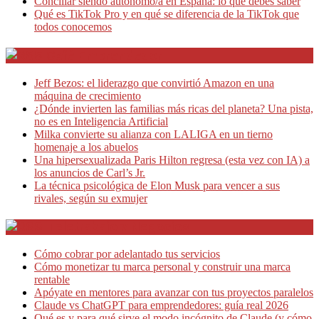
Conciliar siendo autónomo/a en España: lo que debes saber
Qué es TikTok Pro y en qué se diferencia de la TikTok que
todos conocemos
Café Emprendedor
Jeff Bezos: el liderazgo que convirtió Amazon en una
máquina de crecimiento
¿Dónde invierten las familias más ricas del planeta? Una pista,
no es en Inteligencia Artificial
Milka convierte su alianza con LALIGA en un tierno
homenaje a los abuelos
Una hipersexualizada Paris Hilton regresa (esta vez con IA) a
los anuncios de Carl’s Jr.
La técnica psicológica de Elon Musk para vencer a sus
rivales, según su exmujer
Teletrabajo y Negocios
Cómo cobrar por adelantado tus servicios
Cómo monetizar tu marca personal y construir una marca
rentable
Apóyate en mentores para avanzar con tus proyectos paralelos
Claude vs ChatGPT para emprendedores: guía real 2026
Qué es y para qué sirve el modo incógnito de Claude (y cómo