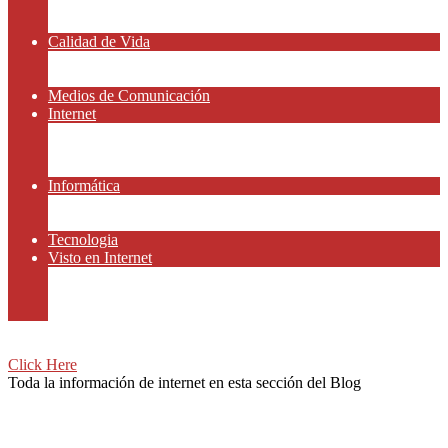
Amor y Relaciones
Frases Célebres
Calidad de Vida
Salud
Dinero y Finanzas
Medios de Comunicación
Internet
Redes Sociales
Gammers y E-sport
Recursos Gratis
Informática
Apps y Smartphones
Domotica
Tecnologia
Visto en Internet
Películas
Motor
Viajar
Click Here
Toda la información de internet en esta sección del Blog