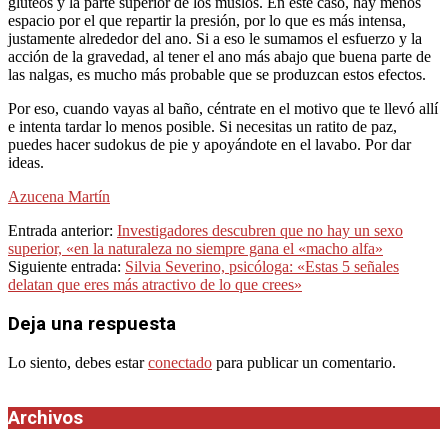
glúteos y la parte superior de los muslos. En este caso, hay menos
espacio por el que repartir la presión, por lo que es más intensa,
justamente alrededor del ano. Si a eso le sumamos el esfuerzo y la
acción de la gravedad, al tener el ano más abajo que buena parte de
las nalgas, es mucho más probable que se produzcan estos efectos.
Por eso, cuando vayas al baño, céntrate en el motivo que te llevó allí
e intenta tardar lo menos posible. Si necesitas un ratito de paz,
puedes hacer sudokus de pie y apoyándote en el lavabo. Por dar
ideas.
Azucena Martín
2025-
Entrada anterior:
Investigadores descubren que no hay un sexo
09-
superior, «en la naturaleza no siempre gana el «macho alfa»
13
Siguiente entrada:
Silvia Severino, psicóloga: «Estas 5 señales
delatan que eres más atractivo de lo que crees»
Deja una respuesta
Lo siento, debes estar
conectado
para publicar un comentario.
Archivos