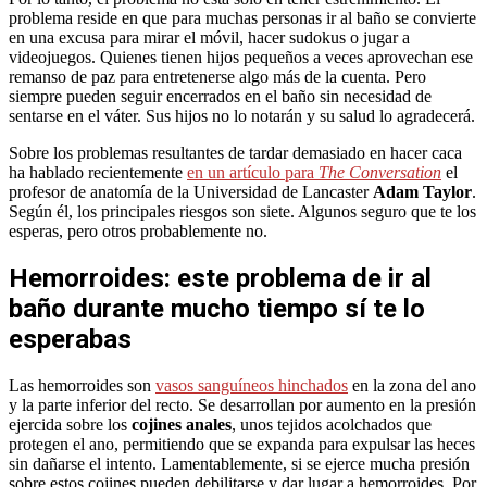
problema reside en que para muchas personas ir al baño se convierte
en una excusa para mirar el móvil, hacer sudokus o jugar a
videojuegos. Quienes tienen hijos pequeños a veces aprovechan ese
remanso de paz para entretenerse algo más de la cuenta. Pero
siempre pueden seguir encerrados en el baño sin necesidad de
sentarse en el váter. Sus hijos no lo notarán y su salud lo agradecerá.
Sobre los problemas resultantes de tardar demasiado en hacer caca
ha hablado recientemente
en un artículo para
The Conversation
el
profesor de anatomía de la Universidad de Lancaster
Adam Taylor
.
Según él, los principales riesgos son siete. Algunos seguro que te los
esperas, pero otros probablemente no.
Hemorroides: este problema de ir al
baño durante mucho tiempo sí te lo
esperabas
Las hemorroides son
vasos sanguíneos hinchados
en la zona del ano
y la parte inferior del recto. Se desarrollan por aumento en la presión
ejercida sobre los
cojines anales
, unos tejidos acolchados que
protegen el ano, permitiendo que se expanda para expulsar las heces
sin dañarse el intento. Lamentablemente, si se ejerce mucha presión
sobre estos cojines pueden debilitarse y dar lugar a hemorroides. Por