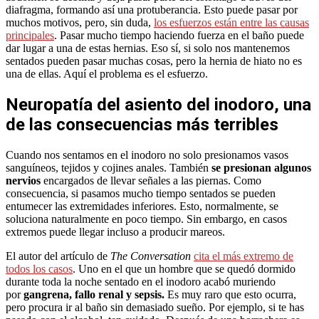
diafragma, formando así una protuberancia. Esto puede pasar por
muchos motivos, pero, sin duda,
los esfuerzos están entre las causas
principales
. Pasar mucho tiempo haciendo fuerza en el baño puede
dar lugar a una de estas hernias. Eso sí, si solo nos mantenemos
sentados pueden pasar muchas cosas, pero la hernia de hiato no es
una de ellas. Aquí el problema es el esfuerzo.
Neuropatía del asiento del inodoro, una
de las consecuencias más terribles
Cuando nos sentamos en el inodoro no solo presionamos vasos
sanguíneos, tejidos y cojines anales. También
se presionan algunos
nervios
encargados de llevar señales a las piernas. Como
consecuencia, si pasamos mucho tiempo sentados se pueden
entumecer las extremidades inferiores. Esto, normalmente, se
soluciona naturalmente en poco tiempo. Sin embargo, en casos
extremos puede llegar incluso a producir mareos.
El autor del artículo de
The Conversation
cita el más extremo de
todos los casos
. Uno en el que un hombre que se quedó dormido
durante toda la noche sentado en el inodoro acabó muriendo
por
gangrena, fallo renal y sepsis.
Es muy raro que esto ocurra,
pero procura ir al baño sin demasiado sueño. Por ejemplo, si te has