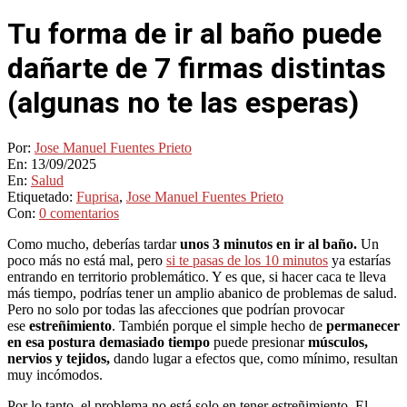
Tu forma de ir al baño puede
dañarte de 7 firmas distintas
(algunas no te las esperas)
Por:
Jose Manuel Fuentes Prieto
En:
13/09/2025
En:
Salud
Etiquetado:
Fuprisa
,
Jose Manuel Fuentes Prieto
Con:
0 comentarios
Como mucho, deberías tardar
unos 3 minutos en ir al baño.
Un
poco más no está mal, pero
si te pasas de los 10 minutos
ya estarías
entrando en territorio problemático. Y es que, si hacer caca te lleva
más tiempo, podrías tener un amplio abanico de problemas de salud.
Pero no solo por todas las afecciones que podrían provocar
ese
estreñimiento
. También porque el simple hecho de
permanecer
en esa postura demasiado tiempo
puede presionar
músculos,
nervios y tejidos,
dando lugar a efectos que, como mínimo, resultan
muy incómodos.
Por lo tanto, el problema no está solo en tener estreñimiento. El