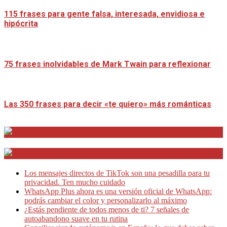
115 frases para gente falsa, interesada, envidiosa e
hipócrita
75 frases inolvidables de Mark Twain para reflexionar
Las 350 frases para decir «te quiero» más románticas
Distrito Emprendedores
Telesecretarias
Los mensajes directos de TikTok son una pesadilla para tu
privacidad. Ten mucho cuidado
WhatsApp Plus ahora es una versión oficial de WhatsApp:
podrás cambiar el color y personalizarlo al máximo
¿Estás pendiente de todos menos de ti? 7 señales de
autoabandono suave en tu rutina