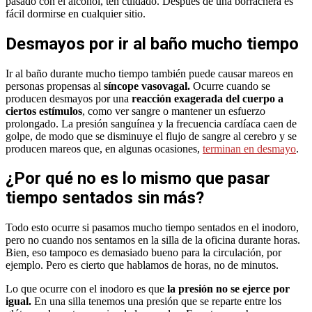
pasado con el alcohol, ten cuidado. Después de una borrachera es
fácil dormirse en cualquier sitio.
Desmayos por ir al baño mucho tiempo
Ir al baño durante mucho tiempo también puede causar mareos en
personas propensas al
síncope vasovagal.
Ocurre cuando se
producen desmayos por una
reacción exagerada del cuerpo a
ciertos estímulos
, como ver sangre o mantener un esfuerzo
prolongado. La presión sanguínea y la frecuencia cardíaca caen de
golpe, de modo que se disminuye el flujo de sangre al cerebro y se
producen mareos que, en algunas ocasiones,
terminan en desmayo
.
¿Por qué no es lo mismo que pasar
tiempo sentados sin más?
Todo esto ocurre si pasamos mucho tiempo sentados en el inodoro,
pero no cuando nos sentamos en la silla de la oficina durante horas.
Bien, eso tampoco es demasiado bueno para la circulación, por
ejemplo. Pero es cierto que hablamos de horas, no de minutos.
Lo que ocurre con el inodoro es que
la presión no se ejerce por
igual.
En una silla tenemos una presión que se reparte entre los