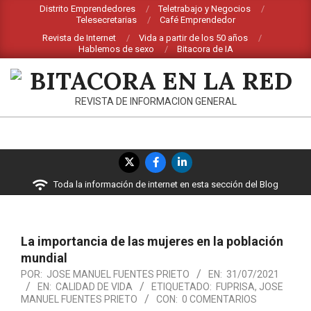
Saltar
Distrito Emprendedores
Teletrabajo y Negocios
Telesecretarias
Café Emprendedor
al
Revista de Internet
Vida a partir de los 50 años
contenido
Hablemos de sexo
Bitacora de IA
BITACORA
REVISTA DE INFORMACION GENERAL
EN
LA
Menú
RED
de
Toda la información de internet en esta sección del Blog
navegación
principal
La importancia de las mujeres en la población
mundial
POR:
JOSE MANUEL FUENTES PRIETO
EN:
31/07/2021
EN:
CALIDAD DE VIDA
ETIQUETADO:
FUPRISA
,
JOSE
MANUEL FUENTES PRIETO
CON:
0 COMENTARIOS