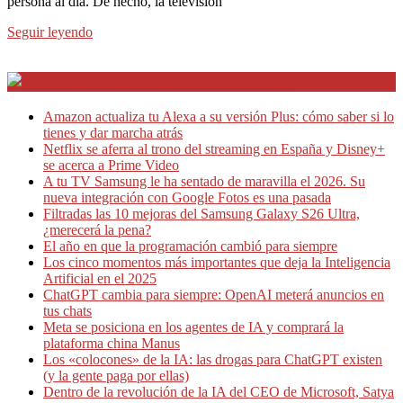
persona al día. De hecho, la televisión
Seguir leyendo
Internet en Bitacora en la Red
Amazon actualiza tu Alexa a su versión Plus: cómo saber si lo
tienes y dar marcha atrás
Netflix se aferra al trono del streaming en España y Disney+
se acerca a Prime Video
A tu TV Samsung le ha sentado de maravilla el 2026. Su
nueva integración con Google Fotos es una pasada
Filtradas las 10 mejoras del Samsung Galaxy S26 Ultra,
¿merecerá la pena?
El año en que la programación cambió para siempre
Los cinco momentos más importantes que deja la Inteligencia
Artificial en el 2025
ChatGPT cambia para siempre: OpenAI meterá anuncios en
tus chats
Meta se posiciona en los agentes de IA y comprará la
plataforma china Manus
Los «colocones» de la IA: las drogas para ChatGPT existen
(y la gente paga por ellas)
Dentro de la revolución de la IA del CEO de Microsoft, Satya