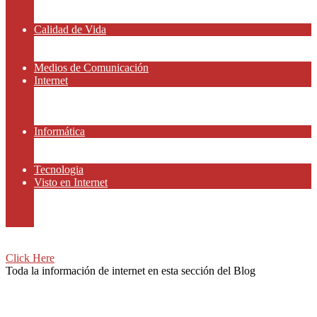
Amor y Relaciones
Frases Célebres
Calidad de Vida
Salud
Dinero y Finanzas
Medios de Comunicación
Internet
Redes Sociales
Gammers y E-sport
Recursos Gratis
Informática
Apps y Smartphones
Domotica
Tecnologia
Visto en Internet
Películas
Motor
Viajar
Click Here
Toda la información de internet en esta sección del Blog