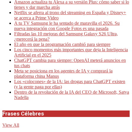
Amazon actualiza tu Alexa a su versión Plus: cómo saber si lo
tienes y dar marcha atrás
Netflix se aferra al trono del streaming en España y Disney+
se acerca a Prime Video
A tu TV Samsung le ha sentado de maravilla el 2026. Su
nueva integración con Google Fotos es una pasada
Filtradas las 10 mejoras del Samsung Galaxy S26 Ultra,
¿merecerá la pena?
El año en que la programación cambió para siempre
Los cinco momentos más importantes que deja la Inteligencia
Artificial en el 2025
ChatGPT cambia para siempre: OpenAI meterá anuncios en
tus chats
Meta se posiciona en los agentes de IA y comprará la
plataforma china Manus
Los «colocones» de la IA: las drogas para ChatGPT existen
(y la gente paga por ellas)
Dentro de la revolución de la IA del CEO de Microsoft, Satya
Nadella
Frases Célebres
View All