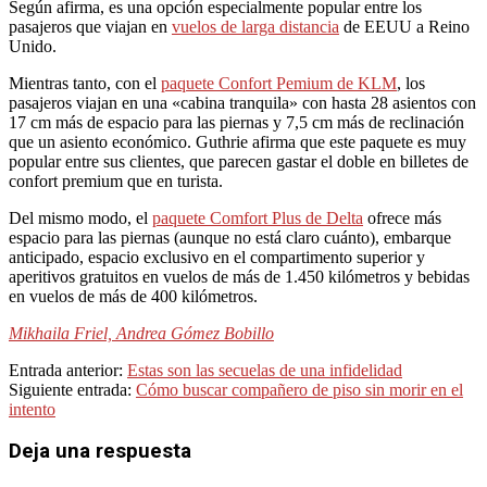
Según afirma, es una opción especialmente popular entre los
pasajeros que viajan en
vuelos de larga distancia
de EEUU a Reino
Unido.
Mientras tanto, con el
paquete Confort Pemium de KLM
, los
pasajeros viajan en una «cabina tranquila» con hasta 28 asientos con
17 cm más de espacio para las piernas y 7,5 cm más de reclinación
que un asiento económico. Guthrie afirma que este paquete es muy
popular entre sus clientes, que parecen gastar el doble en billetes de
confort premium que en turista.
Del mismo modo, el
paquete Comfort Plus de Delta
ofrece más
espacio para las piernas (aunque no está claro cuánto), embarque
anticipado, espacio exclusivo en el compartimento superior y
aperitivos gratuitos en vuelos de más de 1.450 kilómetros y bebidas
en vuelos de más de 400 kilómetros.
Mikhaila Friel, Andrea Gómez Bobillo
2024-
Entrada anterior:
Estas son las secuelas de una infidelidad
07-
Siguiente entrada:
Cómo buscar compañero de piso sin morir en el
30
intento
Deja una respuesta