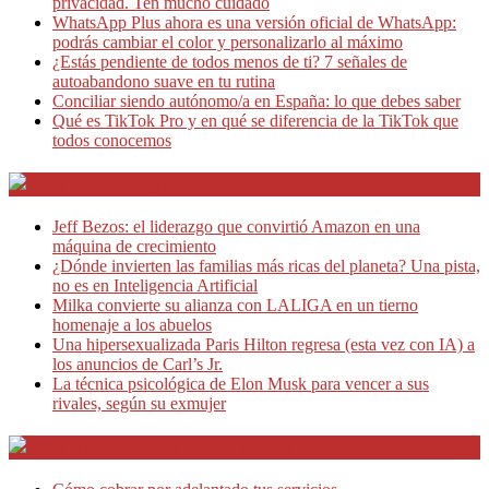
privacidad. Ten mucho cuidado
WhatsApp Plus ahora es una versión oficial de WhatsApp:
podrás cambiar el color y personalizarlo al máximo
¿Estás pendiente de todos menos de ti? 7 señales de
autoabandono suave en tu rutina
Conciliar siendo autónomo/a en España: lo que debes saber
Qué es TikTok Pro y en qué se diferencia de la TikTok que
todos conocemos
Café Emprendedor
Jeff Bezos: el liderazgo que convirtió Amazon en una
máquina de crecimiento
¿Dónde invierten las familias más ricas del planeta? Una pista,
no es en Inteligencia Artificial
Milka convierte su alianza con LALIGA en un tierno
homenaje a los abuelos
Una hipersexualizada Paris Hilton regresa (esta vez con IA) a
los anuncios de Carl’s Jr.
La técnica psicológica de Elon Musk para vencer a sus
rivales, según su exmujer
Teletrabajo y Negocios