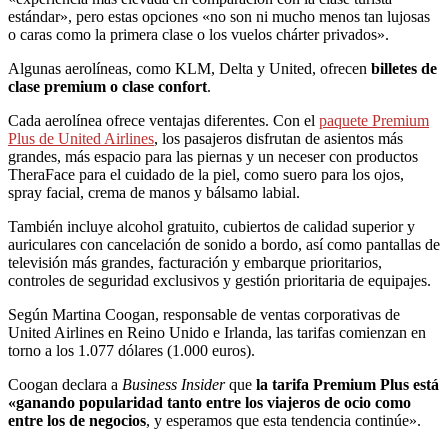
estándar», pero estas opciones «no son ni mucho menos tan lujosas
o caras como la primera clase o los vuelos chárter privados».
Algunas aerolíneas, como KLM, Delta y United, ofrecen
billetes de
clase premium o clase confort
.
Cada aerolínea ofrece ventajas diferentes. Con el
paquete Premium
Plus de United Airlines
, los pasajeros disfrutan de asientos más
grandes, más espacio para las piernas y un neceser con productos
TheraFace para el cuidado de la piel, como suero para los ojos,
spray facial, crema de manos y bálsamo labial.
También incluye alcohol gratuito, cubiertos de calidad superior y
auriculares con cancelación de sonido a bordo, así como pantallas de
televisión más grandes, facturación y embarque prioritarios,
controles de seguridad exclusivos y gestión prioritaria de equipajes.
Según Martina Coogan, responsable de ventas corporativas de
United Airlines en Reino Unido e Irlanda, las tarifas comienzan en
torno a los 1.077 dólares (1.000 euros).
Coogan declara a
Business Insider
que
la tarifa Premium Plus está
«ganando popularidad tanto entre los viajeros de ocio como
entre los de negocios
, y esperamos que esta tendencia continúe».