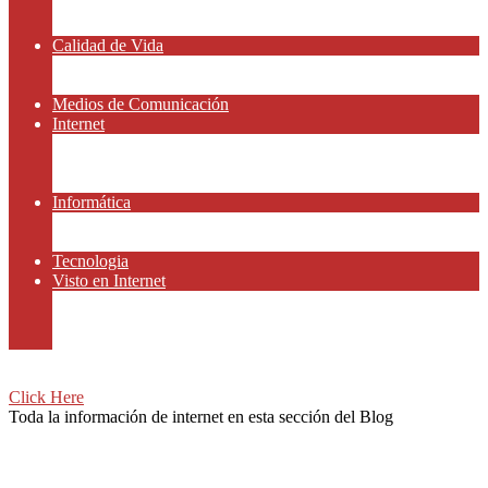
Amor y Relaciones
Frases Célebres
Calidad de Vida
Salud
Dinero y Finanzas
Medios de Comunicación
Internet
Redes Sociales
Gammers y E-sport
Recursos Gratis
Informática
Apps y Smartphones
Domotica
Tecnologia
Visto en Internet
Películas
Motor
Viajar
Click Here
Toda la información de internet en esta sección del Blog