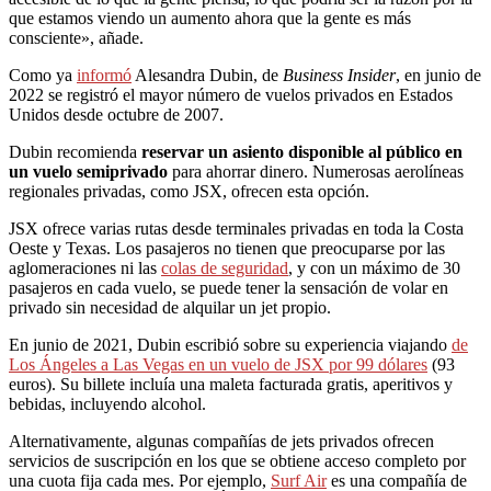
que estamos viendo un aumento ahora que la gente es más
consciente», añade.
Como ya
informó
Alesandra Dubin, de
Business Insider
, en junio de
2022 se registró el mayor número de vuelos privados en Estados
Unidos desde octubre de 2007.
Dubin recomienda
reservar un asiento disponible al público en
un vuelo semiprivado
para ahorrar dinero. Numerosas aerolíneas
regionales privadas, como JSX, ofrecen esta opción.
JSX ofrece varias rutas desde terminales privadas en toda la Costa
Oeste y Texas. Los pasajeros no tienen que preocuparse por las
aglomeraciones ni las
colas de seguridad
, y con un máximo de 30
pasajeros en cada vuelo, se puede tener la sensación de volar en
privado sin necesidad de alquilar un jet propio.
En junio de 2021, Dubin escribió sobre su experiencia viajando
de
Los Ángeles a Las Vegas en un vuelo de JSX por 99 dólares
(93
euros). Su billete incluía una maleta facturada gratis, aperitivos y
bebidas, incluyendo alcohol.
Alternativamente, algunas compañías de jets privados ofrecen
servicios de suscripción en los que se obtiene acceso completo por
una cuota fija cada mes. Por ejemplo,
Surf Air
es una compañía de