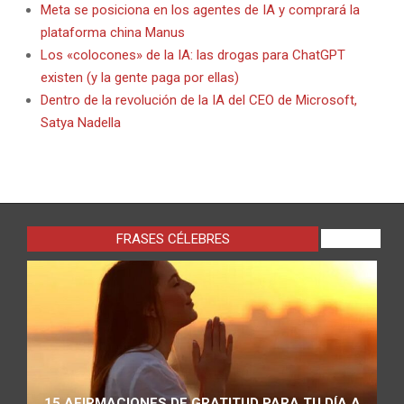
Meta se posiciona en los agentes de IA y comprará la
plataforma china Manus
Los «colocones» de la IA: las drogas para ChatGPT
existen (y la gente paga por ellas)
Dentro de la revolución de la IA del CEO de Microsoft,
Satya Nadella
FRASES CÉLEBRES
VIEW ALL
15 AFIRMACIONES DE GRATITUD PARA TU DÍA A