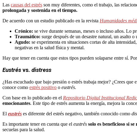
Las
causas del estrés
son muy diferentes, como el trabajo, las relaciones
prolongada y sostenida en el tiempo.
De acuerdo con un estudio publicado en la revista
Humanidades méd
Crónico:
se vive durante semanas, meses o incluso años. Lo prov
Traumático:
surge después de un desastre natural, un asalto 
Agudo:
se experimenta en situaciones cortas de alta intensidad
negativas en la salud física y mental.
Hay que tener en cuenta que estos tipos pueden solaparse entre sí. Por
Eustrés
vs.
distress
¿Has escuchado que bajo presión o estrés trabaja mejor? ¿Crees que ex
conoce como
estrés positivo
o
eustrés
.
Con base en lo publicado en el
Repositorio Digital Institucional Redi
emocionantes
. Este tipo de estrés aumenta la energía, mejora la conc
El
eustrés
es diferente del estrés negativo, también conocido como
dis
Es importante tener en cuenta que el
eustrés
solo es beneficioso si s
secuelas para la salud.