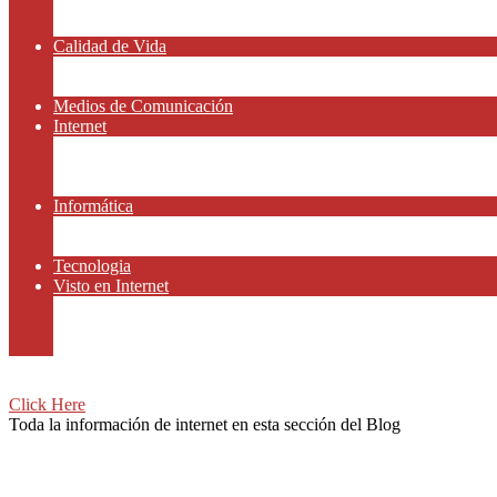
Amor y Relaciones
Frases Célebres
Calidad de Vida
Salud
Dinero y Finanzas
Medios de Comunicación
Internet
Redes Sociales
Gammers y E-sport
Recursos Gratis
Informática
Apps y Smartphones
Domotica
Tecnologia
Visto en Internet
Películas
Motor
Viajar
Click Here
Toda la información de internet en esta sección del Blog