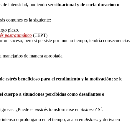
es de intensidad
,
pudiendo ser
situacional y de corta duración o
 más comunes es la siguiente:
argo plazo.
rés postraumático
(TEPT).
tar un suceso, pero si persiste por mucho tiempo, tendría consecuencias
a manejarlos de manera apropiada.
de estrés beneficioso para el rendimiento y la motivación;
se le
del cuerpo a situaciones percibidas como desafiantes o
igrosas. ¿Puede el
eustrés
transformarse en
distress?
Sí.
o intenso o prolongado en el tiempo, acaba en
distress
y deriva en