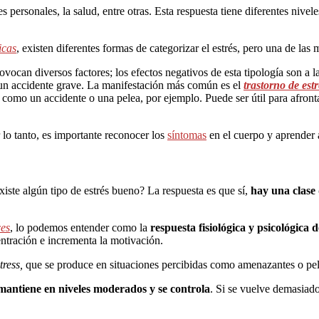
 personales, la salud, entre otras. Esta respuesta tiene diferentes nivel
icas
, existen diferentes formas de categorizar el estrés, pero una de las
ocan diversos factores; los efectos negativos de esta tipología son a l
o un accidente grave. La manifestación más común es el
trastorno de est
, como un accidente o una pelea, por ejemplo. Puede ser útil para afron
 lo tanto, es importante reconocer los
síntomas
en el cuerpo y aprender 
iste algún tipo de estrés bueno? La respuesta es que sí,
hay una clase 
ces
, lo podemos entender como la
respuesta fisiológica y psicológica 
entración e incrementa la motivación.
tress,
que se produce en situaciones percibidas como amenazantes o pel
e mantiene en niveles moderados y se controla
. Si se vuelve demasiad