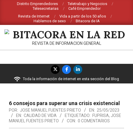
Saltar
Distrito Emprendedores
Teletrabajo y Negocios
Telesecretarias
Café Emprendedor
al
Revista de Internet
Vida a partir de los 50 años
contenido
Hablemos de sexo
Bitacora de IA
BITACORA
REVISTA DE INFORMACION GENERAL
EN
LA
Menú
RED
de
Toda la información de internet en esta sección del Blog
navegación
principal
6 consejos para superar una crisis existencial
POR:
JOSE MANUEL FUENTES PRIETO
EN:
25/05/2023
EN:
CALIDAD DE VIDA
ETIQUETADO:
FUPRISA
,
JOSE
MANUEL FUENTES PRIETO
CON:
0 COMENTARIOS