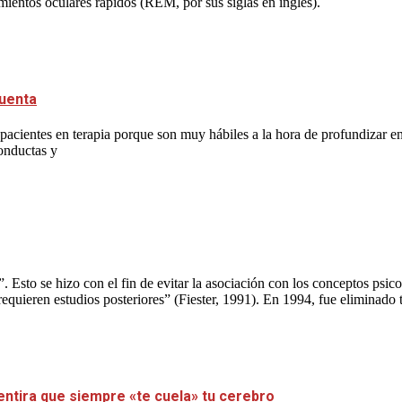
imientos oculares rápidos (REM, por sus siglas en inglés).
cuenta
acientes en terapia porque son muy hábiles a la hora de profundizar en 
conductas y
”. Esto se hizo con el fin de evitar la asociación con los conceptos ps
ieren estudios posteriores” (Fiester, 1991). En 1994, fue eliminado to
entira que siempre «te cuela» tu cerebro