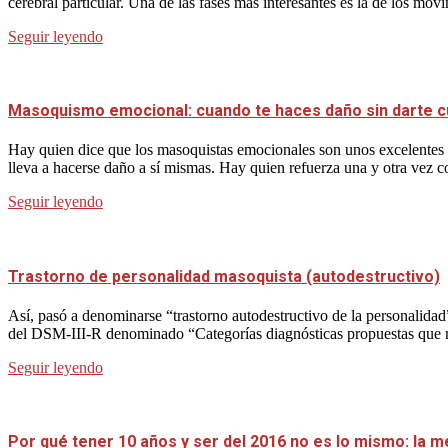
cerebral particular. Una de las fases más interesantes es la de los mov
Seguir leyendo
Masoquismo emocional: cuando te haces daño sin darte 
Hay quien dice que los masoquistas emocionales son unos excelentes p
lleva a hacerse daño a sí mismas. Hay quien refuerza una y otra vez 
Seguir leyendo
Trastorno de personalidad masoquista (autodestructivo)
Así, pasó a denominarse “trastorno autodestructivo de la personalidad
del DSM-III-R denominado “Categorías diagnósticas propuestas que requ
Seguir leyendo
Por qué tener 10 años y ser del 2016 no es lo mismo: la m