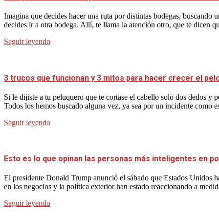
Imagina que decides hacer una ruta por distintas bodegas, buscando un
decides ir a otra bodega. Allí, te llama la atención otro, que te dicen q
Seguir leyendo
3 trucos que funcionan y 3 mitos para hacer crecer el pel
Si le dijiste a tu peluquero que te cortase el cabello solo dos dedos 
Todos los hemos buscado alguna vez, ya sea por un incidente como es
Seguir leyendo
Esto es lo que opinan las personas más inteligentes en po
El presidente Donald Trump anunció el sábado que Estados Unidos ha
en los negocios y la política exterior han estado reaccionando a medid
Seguir leyendo