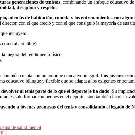
uturas generaciones de tenistas,
combinando un enfoque educativo de a
mildad, disciplina y respeto.
egio, además de habitación, comida y los entrenamientos con alguno
 director, con el que creció y con el que consiguió la mayoría de sus tít
, que incluyen:
s como al aire libre).
 la mejora del rendimiento físico.
s.
que también cuenta con un enfoque educativo integral.
Los jóvenes estu
 educativo bilingüe y flexible que se adapta a los exigentes entrenamie
 devolver al tenis parte de lo que el deporte le ha dado
. Su implicac
ivo no es solo formar campeones en el deporte, sino también inculcar val
rayendo a jóvenes promesas del tenis y consolidando el legado de N
blema de salud mental
ilia