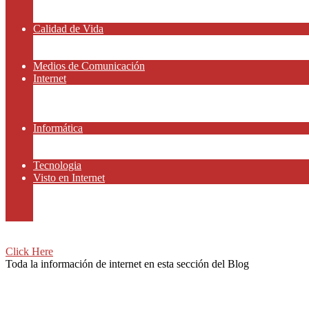
Amor y Relaciones
Frases Célebres
Calidad de Vida
Salud
Dinero y Finanzas
Medios de Comunicación
Internet
Redes Sociales
Gammers y E-sport
Recursos Gratis
Informática
Apps y Smartphones
Domotica
Tecnologia
Visto en Internet
Películas
Motor
Viajar
Click Here
Toda la información de internet en esta sección del Blog