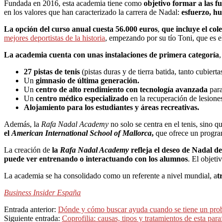
Fundada en 2016, esta academia tiene como
objetivo formar a las f
en los valores que han caracterizado la carrera de Nadal:
esfuerzo, hu
La opción del curso anual cuesta 56.000 euros
,
que incluye el col
mejores deportistas de la historia
, empezando por su tío Toni, que es el
La academia cuenta con unas instalaciones de primera categoría
27 pistas de tenis
(pistas duras y de tierra batida, tanto cubierta
Un
gimnasio de última generación.
Un
centro de alto rendimiento con tecnología avanzada
para
Un
centro médico especializado
en la recuperación de lesione
Alojamiento para los estudiantes y áreas recreativas.
Además, la
Rafa Nadal Academy
no solo se centra en el tenis, sino 
el
American International School of Mallorca
,
que ofrece un programa
La creación de
la
Rafa Nadal Academy
refleja el deseo de Nadal de
puede ver entrenando o interactuando con los alumnos
. El objet
La academia se ha consolidado como un referente a nivel mundial, a
t
Business Insider España
2024-
Entrada anterior:
Dónde y cómo buscar ayuda cuando se tiene un pro
10-
Siguiente entrada:
Coprofilia: causas, tipos y tratamientos de esta paraf