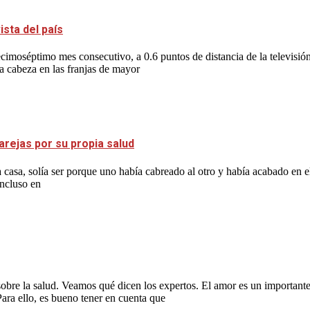
sta del país
imoséptimo mes consecutivo, a 0.6 puntos de distancia de la televisió
la cabeza en las franjas de mayor
arejas por su propia salud
casa, solía ser porque uno había cabreado al otro y había acabado en e
incluso en
 sobre la salud. Veamos qué dicen los expertos. El amor es un important
Para ello, es bueno tener en cuenta que