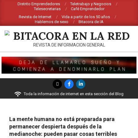
Saltar
Distrito Emprendedores
Teletrabajo y Negocios
Telesecretarias
Café Emprendedor
al
Revista de Internet
Vida a partir de los 50 años
contenido
Hablemos de sexo
Bitacora de IA
BITACORA
REVISTA DE INFORMACION GENERAL
EN
LA
RED
Menú
de
Toda la información de internet en esta sección del Blog
navegación
principal
La mente humana no está preparada para
permanecer despierta después de la
medianoche: pueden pasar cosas terribles