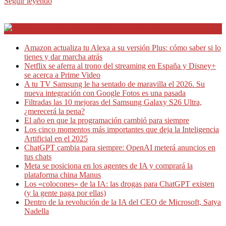
Seguir leyendo
Internet en Bitacora en la Red
Amazon actualiza tu Alexa a su versión Plus: cómo saber si lo
tienes y dar marcha atrás
Netflix se aferra al trono del streaming en España y Disney+
se acerca a Prime Video
A tu TV Samsung le ha sentado de maravilla el 2026. Su
nueva integración con Google Fotos es una pasada
Filtradas las 10 mejoras del Samsung Galaxy S26 Ultra,
¿merecerá la pena?
El año en que la programación cambió para siempre
Los cinco momentos más importantes que deja la Inteligencia
Artificial en el 2025
ChatGPT cambia para siempre: OpenAI meterá anuncios en
tus chats
Meta se posiciona en los agentes de IA y comprará la
plataforma china Manus
Los «colocones» de la IA: las drogas para ChatGPT existen
(y la gente paga por ellas)
Dentro de la revolución de la IA del CEO de Microsoft, Satya
Nadella