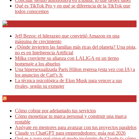
Conciliar siendo autónomo/a en España: lo que debes saber
Qué es TikTok Pro y en qué se diferencia de la TikTok que
todos conocemos
Café Emprendedor
Jeff Bezos: el liderazgo que convirtió Amazon en una
máquina de crecimiento
¿Dónde invierten las familias más ricas del planeta? Una pista,
no es en Inteligencia Artificial
Milka convierte su alianza con LALIGA en un tierno
homenaje a los abuelos
Una hipersexualizada Paris Hilton regresa (esta vez con IA) a
los anuncios de Carl’s Jr.
La técnica psicológica de Elon Musk para vencer a sus
rivales, según su exmujer
Teletrabajo y Negocios
Cómo cobrar por adelantado tus servicios
Cómo monetizar tu marca personal y construir una marca
rentable
Apóyate en mentores para avanzar con tus proyectos paralelos
Claude vs ChatGPT para emprendedores: guía real 2026
Qué es y para qué sirve el modo incógnito de Claude (y cómo