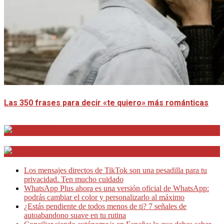
Las 350 frases para decir «te quiero» más románticas
Distrito Emprendedores
Telesecretarias
Los mensajes directos de TikTok son una pesadilla para tu
privacidad. Ten mucho cuidado
WhatsApp Plus ahora es una versión oficial de WhatsApp:
podrás cambiar el color y personalizarlo al máximo
¿Estás pendiente de todos menos de ti? 7 señales de
autoabandono suave en tu rutina