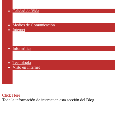
Amor y Relaciones
Frases Célebres
Calidad de Vida
Salud
Dinero y Finanzas
Medios de Comunicación
Internet
Redes Sociales
Gammers y E-sport
Recursos Gratis
Informática
Apps y Smartphones
Domotica
Tecnologia
Visto en Internet
Películas
Motor
Viajar
Click Here
Toda la información de internet en esta sección del Blog