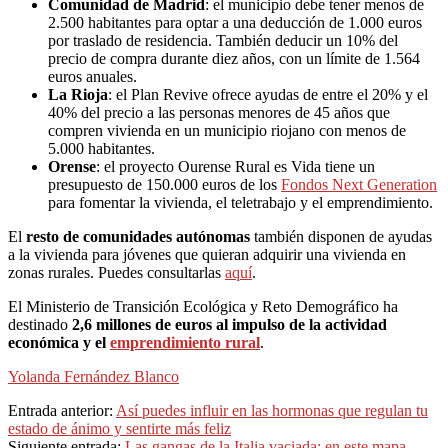
Comunidad de Madrid
: el municipio debe tener menos de
2.500 habitantes para optar a una deducción de 1.000 euros
por traslado de residencia. También deducir un 10% del
precio de compra durante diez años, con un límite de 1.564
euros anuales.
La Rioja
: el Plan Revive ofrece ayudas de entre el 20% y el
40% del precio a las personas menores de 45 años que
compren vivienda en un municipio riojano con menos de
5.000 habitantes.
Orense
: el proyecto Ourense Rural es Vida tiene un
presupuesto de 150.000 euros de los
Fondos Next Generation
para fomentar la vivienda, el teletrabajo y el emprendimiento.
El
resto de comunidades autónomas
también disponen de ayudas
a la vivienda para jóvenes que quieran adquirir una vivienda en
zonas rurales. Puedes consultarlas
aquí
.
El Ministerio de Transición Ecológica y Reto Demográfico ha
destinado
2,6 millones de euros al impulso de la actividad
económica y el
emprendimiento rural
.
Yolanda Fernández Blanco
2024-
Entrada anterior:
Así puedes influir en las hormonas que regulan tu
07-
estado de ánimo y sentirte más feliz
04
Siguiente entrada:
Las gangas de la Italia vaciada: en este mapa