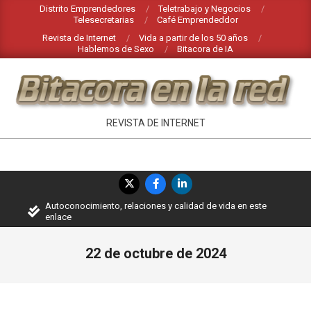
Saltar
Distrito Emprendedores
Teletrabajo y Negocios
Telesecretarias
Café Emprendeddor
al
Revista de Internet
Vida a partir de los 50 años
contenido
Hablemos de Sexo
Bitacora de IA
INTERNET
REVISTA DE INTERNET
EN
BITACORA
Menú
EN
de
Autoconocimiento, relaciones y calidad de vida en este
navegación
LA
enlace
principal
RED
22 de octubre de 2024