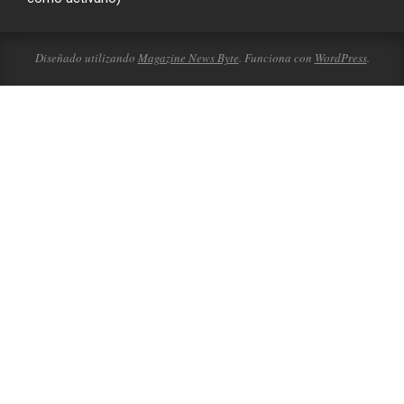
Diseñado utilizando
Magazine News Byte
. Funciona con
WordPress
.