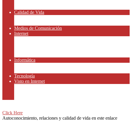
Amor y Relaciones
Frases Célebres
Calidad de Vida
Salud
Dinero y Finanzas
Medios de Comunicación
Internet
Redes Sociales
Gammers y E-sport
Gammers y E-sport
Recursos Gratis
Informática
App y Smartphones
Domiteca
Tecnología
Visto en Internet
Peliculas
Motor
Viajar
Click Here
Autoconocimiento, relaciones y calidad de vida en este enlace