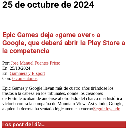
25 de octubre de 2024
Epic Games deja «game over» a
Google, que deberá abrir la Play Store a
la competencia
2024-
Por:
Jose Manuel Fuentes Prieto
10-
En:
25/10/2024
25
En:
Gammers y E-sport
Con:
0 comentarios
Epic Games y Google llevan más de cuatro años tirándose los
trastos a la cabeza en los tribunales, donde los creadores
de Fortnite acaban de anotarse al otro lado del charco una histórica
victoria contra la compañía de Mountain View. Así y todo, Google,
a quien la derrota ha sentado lógicamente a cuerno
Seguir leyendo
Los post del día…