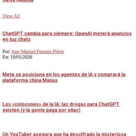
View All
ChatGPT cambia para siempre: OpenAI meterá anuncios
en tus chats
Por:
Jose Manuel Fuentes Prieto
En:
19/01/2026
Meta se posiciona en los agentes de IA y comprará la
plataforma china Manus
Los «colocones» de la IA: las drogas para ChatGPT
existen (y la gente paga por ellas)
Un YouTuber asegura que ha descifrado la misteriosa