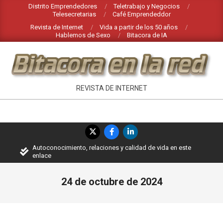
Saltar
Distrito Emprendedores
Teletrabajo y Negocios
Telesecretarias
Café Emprendeddor
al
Revista de Internet
Vida a partir de los 50 años
contenido
Hablemos de Sexo
Bitacora de IA
INTERNET
REVISTA DE INTERNET
EN
BITACORA
Menú
EN
de
Autoconocimiento, relaciones y calidad de vida en este
navegación
LA
enlace
principal
RED
24 de octubre de 2024