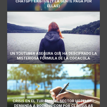
CHATGPT EXISTEN (Y LA GENTE PAGA POR
ELLAS)
UN YOUTUBER ASEGURA QUE HA DESCIFRADO LA
MISTERIOSA FÓRMULA DE LA COCACOLA
CRISIS EN EL TURISMO: EL SECTOR HOTELERO
DEMANDA A BOOKING.COM POR CLÁUSULAS