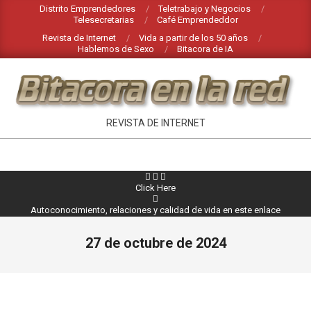
Saltar
Distrito Emprendedores
Teletrabajo y Negocios
Telesecretarias
Café Emprendeddor
al
Revista de Internet
Vida a partir de los 50 años
contenido
Hablemos de Sexo
Bitacora de IA
INTERNET
REVISTA DE INTERNET
EN
BITACORA
Menú
Click Here
EN
de
Autoconocimiento, relaciones y calidad de vida en este enlace
navegación
LA
principal
RED
27 de octubre de 2024