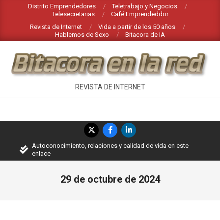
Saltar
Distrito Emprendedores
Teletrabajo y Negocios
Telesecretarias
Café Emprendeddor
al
Revista de Internet
Vida a partir de los 50 años
contenido
Hablemos de Sexo
Bitacora de IA
INTERNET
REVISTA DE INTERNET
EN
BITACORA
Menú
EN
de
Autoconocimiento, relaciones y calidad de vida en este
navegación
LA
enlace
principal
RED
29 de octubre de 2024