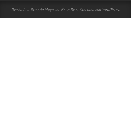
Diseñado utilizando
Magazine News Byte
. Funciona con
WordPress
.