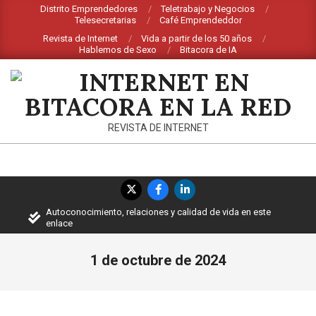
Saltar
Distrito Emprendedores
Teletrabajo y Negocios
Telesecretarias
Café Emprendeddor
al
Revista de Internet
Vida a partir de los 50 años
contenido
Hablemos de Sexo
Bitacora de IA
INTERNET
REVISTA DE INTERNET
EN
BITACORA
Menú
EN
de
Autoconocimiento, relaciones y calidad de vida en este
navegación
LA
enlace
principal
RED
1 de octubre de 2024