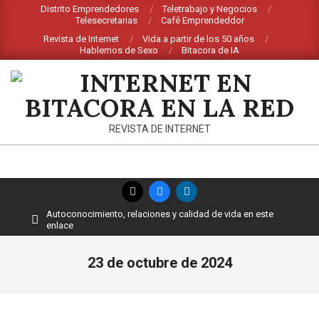
Saltar
Distrito Emprendedores
Teletrabajo y Negocios
Telesecretarias
Café Emprendeddor
al
Revista de Internet
Vida a partir de los 50 años
contenido
Hablemos de Sexo
Bitacora de IA
INTERNET
REVISTA DE INTERNET
EN
BITACORA
Menú
EN
de
Autoconocimiento, relaciones y calidad de vida en este
navegación
LA
enlace
principal
RED
23 de octubre de 2024